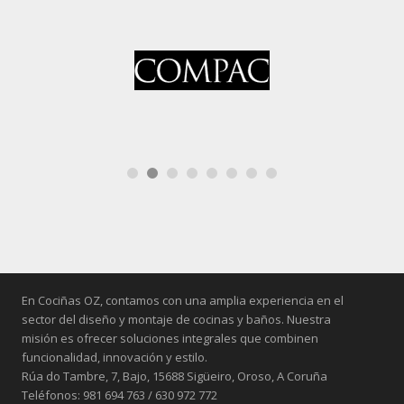
En Cociñas OZ, contamos con una amplia experiencia en el
sector del diseño y montaje de cocinas y baños. Nuestra
misión es ofrecer soluciones integrales que combinen
funcionalidad, innovación y estilo.
Rúa do Tambre, 7, Bajo, 15688 Sigüeiro, Oroso, A Coruña
Teléfonos: 981 694 763 / 630 972 772